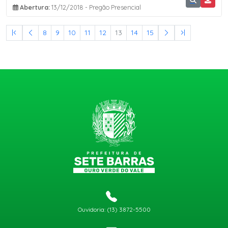
Abertura:
13/12/2018 - Pregão Presencial
8
9
10
11
12
13
14
15
Ouvidoria: (13) 3872-5500