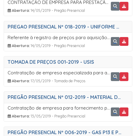
CONTRATAÇÃO DE EMPRESA PARA PRESTAÇÃO DE SERVIÇOS TÉCNICOS ESPECIALIZADOS DE MODERNIZAÇÃO E GESTÃO PÚBLICA
Abertura:
14/05/2019 - Pregão Presencial
PREGAO PRESENCIAL Nº 018-2019 - UNIFORME ESCOLAR
Referente à registro de preços para aquisição de uniforme escolar em atendimento a Secretaria Municipal de Educação
Abertura:
14/05/2019 - Pregão Presencial
TOMADA DE PREÇOS 001-2019 - USIS
Contratação de empresa especializada para a instalação de 43 unidades sanitárias individuais para tratamento de esgoto domiciliar em unidades habitacionais no bairro Barra do Ribeirão da Serra
Abertura:
17/05/2019 - Tomada de Preços
PREGÃO PRESENCIAL Nº 012-2019 - MATERIAL DE LIMPEZA
Contratação de empresa para fornecimento parcelado de Material de Limpeza em atendimento as Secretarias Municipais, na modalidade Pregão, por meio de sistema Presencial, através de SRP (Sistema de Registro de Preços) com cota reservada para ME/EPP
Abertura:
13/05/2019 - Pregão Presencial
PREGÃO PRESENCIAL Nº 006-2019 - GAS P13 E P45