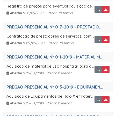
Registro de preços para eventual aquisição de gás liquefeito de petróleo (GLP) P13 e P45, em atendimento as diversas Secretarias do Município de Sete Barras, pelo período de 12 (doze) meses
Abertura:
10/05/2019 - Pregão Presencial
PREGÃO PRESENCIAL Nº 017-2019 - PRESTADORES DE SERVIÇOS
Contratação de prestadores de serviços, como monitor de cidadania e desenvolvimento em programas sociais de nível médio e de nível superior, para atuarem no desenvolvimento de projetos da Secretaria Municipal de Assistência Social
Abertura:
09/05/2019 - Pregão Presencial
PREGÃO PRESENCIAL Nº 011-2019 - MATERIAL MEDICO HOSPITALAR
Aquisição de material de uso hospitalar para atender as necessidades da Secretaria de Saúde
Abertura:
25/04/2019 - Pregão Presencial
PREGÃO PRESENCIAL Nº 015-2019 - EQUIPAMENTOS RAIO X
Aquisição de Equipamentos de Raio X em atendimento a Secretaria da Saúde
Abertura:
23/04/2019 - Pregão Presencial