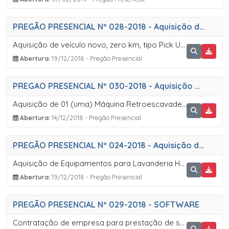
PREGÃO PRESENCIAL Nº 028-2018 - Aquisição de Pickup Saúde
Aquisição de veículo novo, zero km, tipo Pick Up em atendimento a Secretaria da Saúde
Abertura:
19/12/2018 - Pregão Presencial
PREGAO PRESENCIAL Nº 030-2018 - Aquisição de Máquina Retroescavadeira
Aquisição de 01 (uma) Máquina Retroescavadeira, conforme as especificações contidas no anexo IX  Termo de Referência que faz parte integrante deste Edital
Abertura:
14/12/2018 - Pregão Presencial
PREGÃO PRESENCIAL Nº 024-2018 - Aquisição de Equipamentos para Lavanderia Hospitalar
Aquisição de Equipamentos para Lavanderia Hospitalar em atendimento a Secretaria da Saúde
Abertura:
19/12/2018 - Pregão Presencial
PREGÃO PRESENCIAL Nº 029-2018 - SOFTWARE
Contratação de empresa para prestação de serviço por meio de disponibilização especializada de licença de uso de solução tecnológica, além dos respectivos serviços necessários para sua correta implantação e manutenção, para atender as necessidades da Secretaria Municipal de Educação, na modalidade Pregão, por meio de sistema Presencial