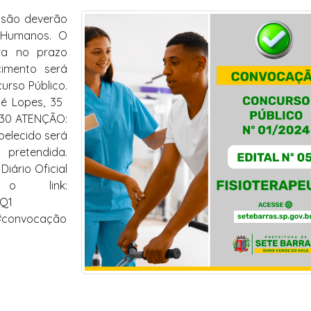
ssão deverão
 Humanos. O
ra no prazo
cimento será
urso Público.
 Lopes, 35 
1h30 ATENÇÃO:
elecido será
pretendida.
Diário Oficial
o link:
DQ1
 #convocação