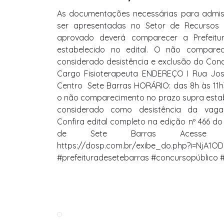
As documentações necessárias para admi
ser apresentadas no Setor de Recursos
aprovado deverá comparecer a Prefeitu
estabelecido no edital. O não compare
considerado desistência e exclusão do Conc
Cargo Fisioterapeuta ENDEREÇO I Rua José
Centro  Sete Barras HORÁRIO: das 8h às 1
o não comparecimento no prazo supra estab
considerado como desistência da vaga 
Confira edital completo na edição nº 466 do 
de Sete Barras Acesse 
https://dosp.com.br/exibe_do.php?i=NjA1O
#prefeituradesetebarras #concursopúblico