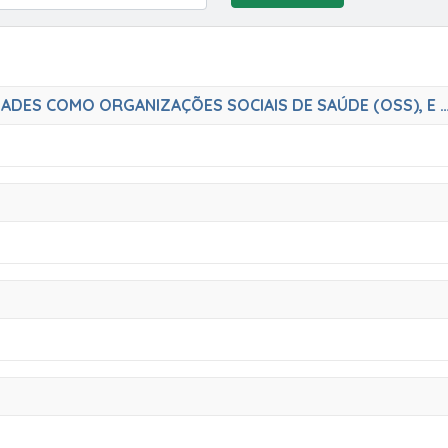
DISPÕE SOBRE A QUALIFICAÇÃO DE ENTIDADES COMO ORGANIZAÇÕES SOCIAIS DE SAÚDE (OSS), E 