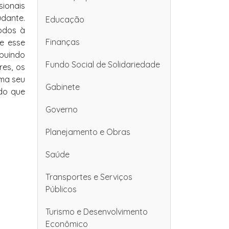
sionais
udante.
Educação
odos à
Finanças
ue esse
ibuindo
Fundo Social de Solidariedade
res, os
rma seu
Gabinete
ndo que
Governo
Planejamento e Obras
Saúde
Transportes e Serviços
Públicos
Turismo e Desenvolvimento
Econômico