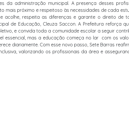
s da administração municipal. A presença desses profis
to mais próximo e respeitoso às necessidades de cada est
colhe, respeita as diferenças e garante o direito de t
cipal de Educação, Cleuza Saccon. A Prefeitura reforça q
etivo, e convida toda a comunidade escolar a seguir contr
l essencial, mas a educação começa no lar  com os valo
erece diariamente. Com esse novo passo, Sete Barras reafi
lusiva, valorizando os profissionais da área e assegura