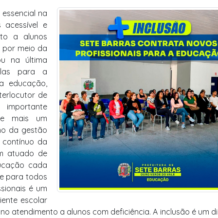
 essencial na
 acessível e
nto a alunos
, por meio da
ou na última
ulas para a
da educação,
terlocutor de
a importante
 de mais um
no da gestão
o contínuo da
em atuado de
ucação cada
de para todos
ssionais é um
ente escolar
o atendimento a alunos com deficiência. A inclusão é um dir