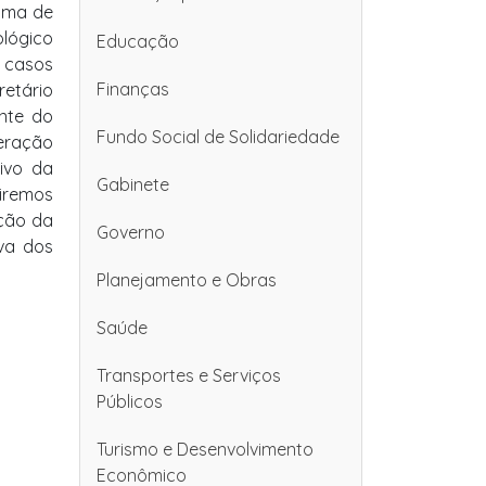
toma de
lógico
Educação
7 casos
Finanças
retário
nte do
Fundo Social de Solidariedade
feração
tivo da
Gabinete
uiremos
ação da
Governo
va dos
Planejamento e Obras
Saúde
Transportes e Serviços
Públicos
Turismo e Desenvolvimento
Econômico