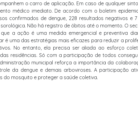
companhem o carro de aplicação. Em caso de qualquer sin
mento médico imediato. De acordo com o boletim epidemio
casos confirmados de dengue, 228 resultados negativos e 
orológica. Não há registro de óbitos até o momento. O sec
a que a ação é uma medida emergencial e preventiva dia
lar é uma das estratégias mais eficazes para reduzir a proli
vos. No entanto, ela precisa ser aliada ao esforço cole
 das residências. Só com a participação de todos conseg
 administração municipal reforça a importância da colabor
ole da dengue e demais arboviroses. A participação ati
 do mosquito e proteger a saúde coletiva.