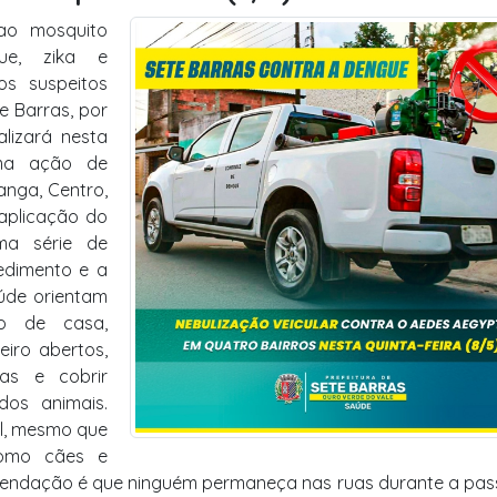
 ao mosquito
ue, zika e
os suspeitos
te Barras, por
alizará nesta
 uma ação de
anga, Centro,
 aplicação do
ma série de
edimento e a
úde orientam
o de casa,
iro abertos,
as e cobrir
dos animais.
al, mesmo que
como cães e
comendação é que ninguém permaneça nas ruas durante a p