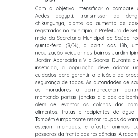
Com o objetivo intensificar o combate
Aedes aegypti, transmissor da deng
chikungunya, diante do aumento de cas
registrados no município, a Prefeitura de Se
meio da Secretaria Municipal de Saúde, re
quinta-feira (8/%), a partir das 18h,
nebulização veicular nos bairros Jardim Ipir
Jardim Aparecida e Vila Soares. Durante a
inseticida, a população deve adotar u
cuidados para garantir a eficácia do proc
segurança de todos. As autoridades de sa
os moradores a permanecerem dentr
mantendo portas, janelas e o box do banhe
além de levantar as colchas das cam
alimentos, frutas e recipientes de água 
Também é importante retirar roupas do var
estejam molhadas, e afastar animais 
pássaros da frente das residências. A re