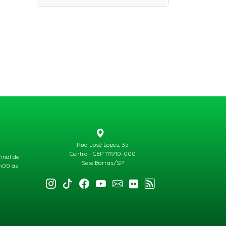
Rua José Lopes, 35
Centro - CEP 111910-000
final de
Sete Barras/SP
3h00 às