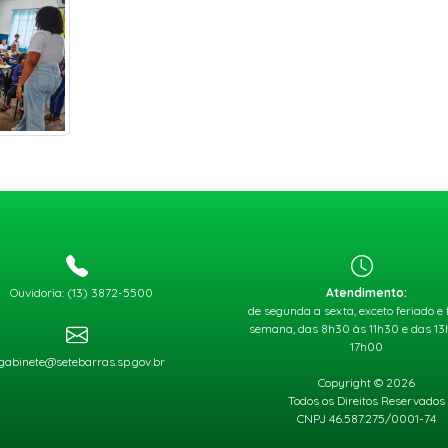
Ouvidoria: (13) 3872-5500
Atendimento:
de segunda a sexta, exceto feriado e 
semana, das 8h30 às 11h30 e das 1
17h00
gabinete@setebarras.sp.gov.br
Copyright © 2026
Todos os Direitos Reservados
CNPJ 46.587.275/0001-74