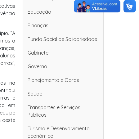
ativas
Educação
ivência
Finanças
pio. “A
Fundo Social de Solidariedade
emos a
ianças,
Gabinete
 alunos
arras”,
Governo
Planejamento e Obras
das na
ntribui
Saúde
rras e
pal em
Transportes e Serviços
equipe
Públicos
e deste
Turismo e Desenvolvimento
Econômico