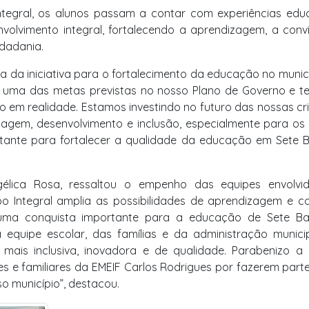
egral, os alunos passam a contar com experiências educ
volvimento integral, fortalecendo a aprendizagem, a conv
idadania.
a da iniciativa para o fortalecimento da educação no municí
a uma das metas previstas no nosso Plano de Governo e t
 em realidade. Estamos investindo no futuro das nossas cr
agem, desenvolvimento e inclusão, especialmente para os
tante para fortalecer a qualidade da educação em Sete B
gélica Rosa, ressaltou o empenho das equipes envolvi
o Integral amplia as possibilidades de aprendizagem e co
 uma conquista importante para a educação de Sete Ba
quipe escolar, das famílias e da administração munici
ais inclusiva, inovadora e de qualidade. Parabenizo a 
tes e familiares da EMEIF Carlos Rodrigues por fazerem part
 município”, destacou.