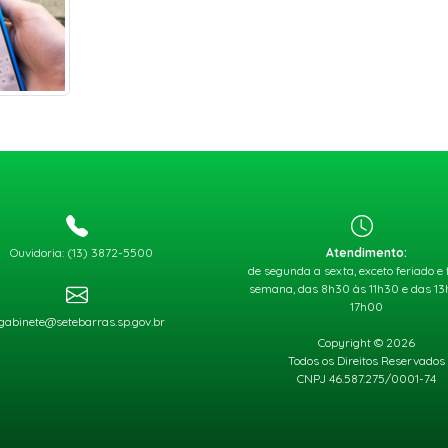
Ouvidoria: (13) 3872-5500
Atendimento:
de segunda a sexta, exceto feriado e 
semana, das 8h30 às 11h30 e das 1
17h00
gabinete@setebarras.sp.gov.br
Copyright © 2026
Todos os Direitos Reservados
CNPJ 46.587.275/0001-74