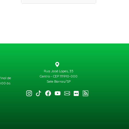
Rua José Lopes, 35
Centro - CEP 111910-000
final de
Sete Barras/SP
3h00 às