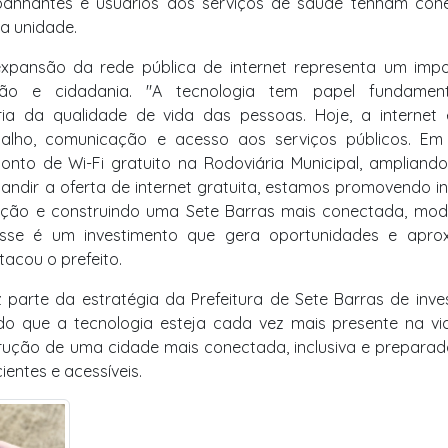
mpanhantes e usuários dos serviços de saúde tenham con
a unidade.
expansão da rede pública de internet representa um impo
vação e cidadania. "A tecnologia tem papel fundamen
ia da qualidade de vida das pessoas. Hoje, a internet
balho, comunicação e acesso aos serviços públicos. Em 
onto de Wi-Fi gratuito na Rodoviária Municipal, ampliand
andir a oferta de internet gratuita, estamos promovendo i
mação e construindo uma Sete Barras mais conectada, mod
Esse é um investimento que gera oportunidades e apro
acou o prefeito.
 parte da estratégia da Prefeitura de Sete Barras de inve
ndo que a tecnologia esteja cada vez mais presente na v
strução de uma cidade mais conectada, inclusiva e prepara
ientes e acessíveis.