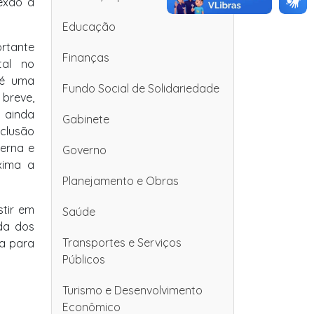
exão à
Educação
rtante
Finanças
tal no
 é uma
Fundo Social de Solidariedade
breve,
o ainda
Gabinete
nclusão
erna e
Governo
xima a
Planejamento e Obras
stir em
Saúde
ida dos
Transportes e Serviços
da para
Públicos
Turismo e Desenvolvimento
Econômico