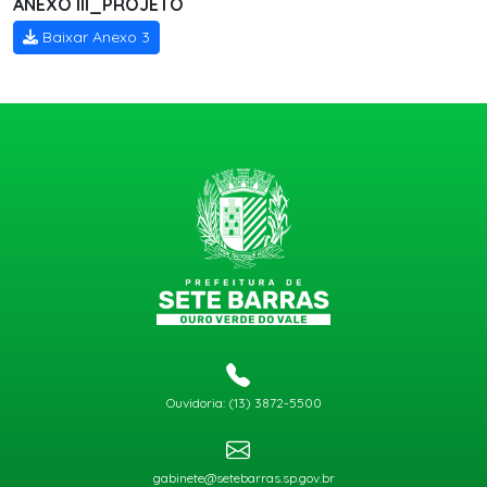
ANEXO III_PROJETO
Baixar Anexo 3
Ouvidoria: (13) 3872-5500
gabinete@setebarras.sp.gov.br