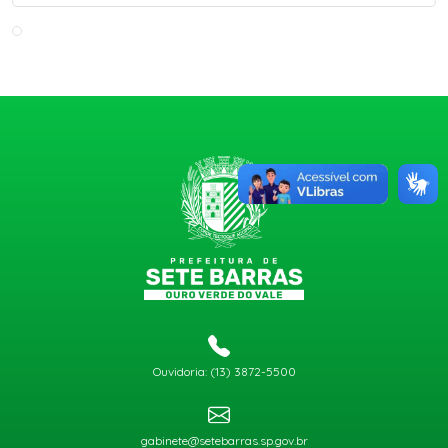
Ouvidoria: (13) 3872-5500
gabinete@setebarras.sp.gov.br