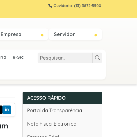
Ouvidoria: (13) 3872-5500
Empresa
Servidor
ria
e-Sic
ACESSO RÁPIDO
Portal da Transparência
Nota Fiscal Eletronica
iam