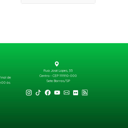
Rua José Lopes, 35
Centro - CEP 111910-000
final de
Sete Barras/SP
3h00 às