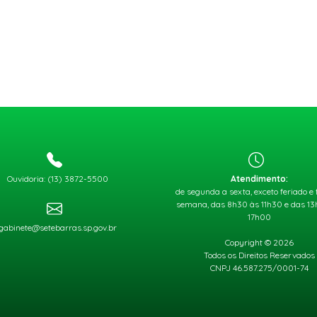
Ouvidoria: (13) 3872-5500
Atendimento:
de segunda a sexta, exceto feriado e 
semana, das 8h30 às 11h30 e das 1
17h00
gabinete@setebarras.sp.gov.br
Copyright © 2026
Todos os Direitos Reservados
CNPJ 46.587.275/0001-74