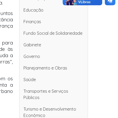
a.
Educação
suntos
tância
Finanças
urança
Fundo Social de Solidariedade
e para
Gabinete
ade às
muda a
Governo
rras”,
Planejamento e Obras
com os
Saúde
enta a
urbano
Transportes e Serviços
Públicos
Turismo e Desenvolvimento
Econômico