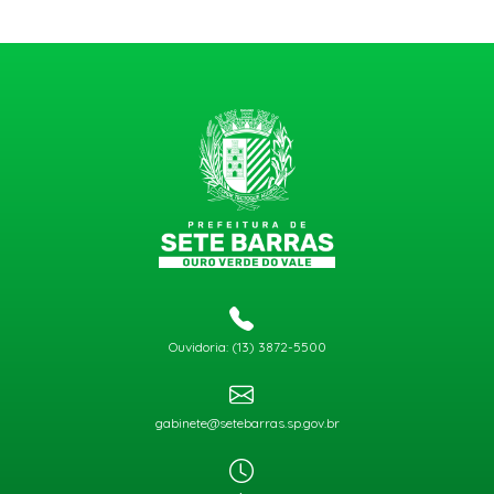
Ouvidoria: (13) 3872-5500
gabinete@setebarras.sp.gov.br